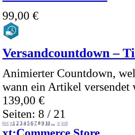
99,00 €
Versandcountdown – T
Animierter Countdown, wel
wann ein Artikel versendet 
139,00 €
Seiten: 8 / 21
|<<
<
1
2
3
4
5
6
7
8
9
10
...
>
>>|
xt:Commerce Store