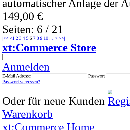
automatischer Anlage der At
149,00 €
Seiten: 6 / 21
|<<
<
1
2
3
4
5
6
7
8
9
10
...
>
>>|
xt:Commerce Store
Anmelden
E-Mail Adresse
Passwort
Passwort vergessen?
Oder für neue Kunden
Warenkorb
xt:Commerce Home