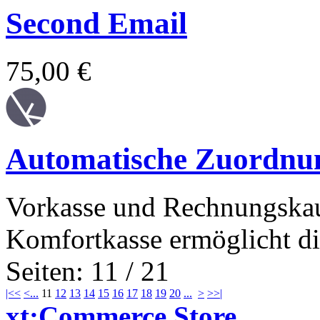
Second Email
75,00 €
Automatische Zuordnun
Vorkasse und Rechnungskauf
Komfortkasse ermöglicht di
Seiten: 11 / 21
|<<
<
...
11
12
13
14
15
16
17
18
19
20
...
>
>>|
xt:Commerce Store