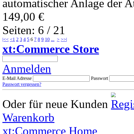
automatischer Anlage der At
149,00 €
Seiten: 6 / 21
|<<
<
1
2
3
4
5
6
7
8
9
10
...
>
>>|
xt:Commerce Store
Anmelden
E-Mail Adresse
Passwort
Passwort vergessen?
Oder für neue Kunden
Warenkorb
xt:Commerce Home