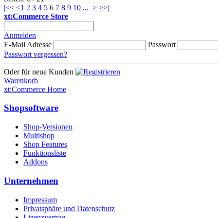
|<<
<
1
2
3
4
5
6
7
8
9
10
...
>
>>|
xt:Commerce Store
Anmelden
E-Mail Adresse
Passwort
Passwort vergessen?
Oder für neue Kunden
Warenkorb
xt:Commerce Home
Shopsoftware
Shop-Versionen
Multishop
Shop Features
Funktionsliste
Addons
Unternehmen
Impressum
Privatsphäre und Datenschutz
Lizenzvertrag