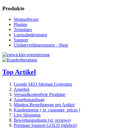
Produkte
Shopsoftware
Plugins
Templates
Lizenzänderungen
Support
Updateverlängerungen - Shop
Top Artikel
Google SEO Sitemap Generator
Angebot
Versandkostenfreie Produkte
Angebotsanfrage
Mindest-Bestellmenge pro Artikel
Kundenpreise ( xt_customer_prices )
Live Shopping
Bewertungsplugin (xt_reviews)
Premium Support GOLD (jährlich)