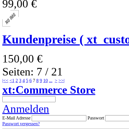
99,00 €
Kundenpreise ( xt_cust
150,00 €
Seiten: 7 / 21
|<<
<
1
2
3
4
5
6
7
8
9
10
...
>
>>|
xt:Commerce Store
Anmelden
E-Mail Adresse
Passwort
Passwort vergessen?