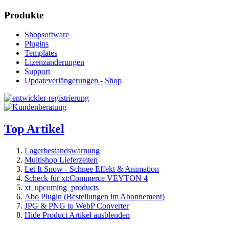
Produkte
Shopsoftware
Plugins
Templates
Lizenzänderungen
Support
Updateverlängerungen - Shop
Top Artikel
Lagerbestandswarnung
Multishop Lieferzeiten
Let It Snow - Schnee Effekt & Animation
Scheck für xt:Commerce VEYTON 4
xt_upcoming_products
Abo Plugin (Bestellungen im Abonnement)
JPG & PNG to WebP Converter
Hide Product Artikel ausblenden