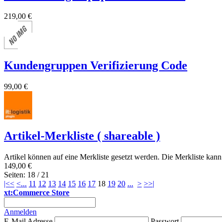
219,00 €
Kundengruppen Verifizierung Code
99,00 €
Artikel-Merkliste ( shareable )
Artikel können auf eine Merkliste gesetzt werden. Die Merkliste kann 
149,00 €
Seiten: 18 / 21
|<<
<
...
11
12
13
14
15
16
17
18
19
20
...
>
>>|
xt:Commerce Store
Anmelden
E-Mail Adresse
Passwort