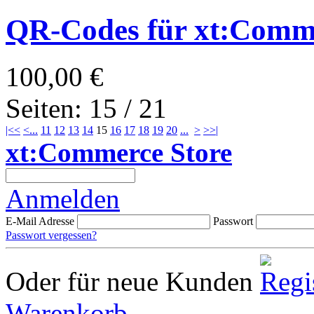
QR-Codes für xt:Com
100,00 €
Seiten: 15 / 21
|<<
<
...
11
12
13
14
15
16
17
18
19
20
...
>
>>|
xt:Commerce Store
Anmelden
E-Mail Adresse
Passwort
Passwort vergessen?
Oder für neue Kunden
Warenkorb