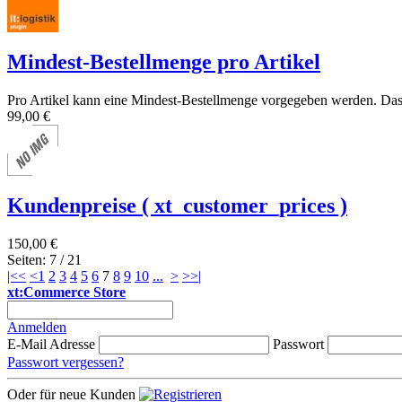
Mindest-Bestellmenge pro Artikel
Pro Artikel kann eine Mindest-Bestellmenge vorgegeben werden. Da
99,00 €
Kundenpreise ( xt_customer_prices )
150,00 €
Seiten: 7 / 21
|<<
<
1
2
3
4
5
6
7
8
9
10
...
>
>>|
xt:Commerce Store
Anmelden
E-Mail Adresse
Passwort
Passwort vergessen?
Oder für neue Kunden