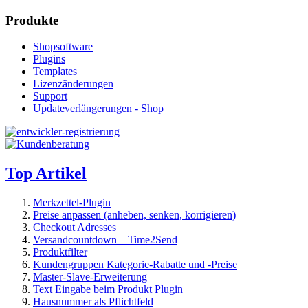
Produkte
Shopsoftware
Plugins
Templates
Lizenzänderungen
Support
Updateverlängerungen - Shop
Top Artikel
Merkzettel-Plugin
Preise anpassen (anheben, senken, korrigieren)
Checkout Adresses
Versandcountdown – Time2Send
Produktfilter
Kundengruppen Kategorie-Rabatte und -Preise
Master-Slave-Erweiterung
Text Eingabe beim Produkt Plugin
Hausnummer als Pflichtfeld