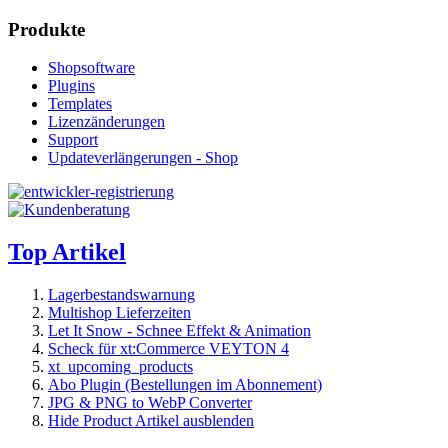
Produkte
Shopsoftware
Plugins
Templates
Lizenzänderungen
Support
Updateverlängerungen - Shop
Top Artikel
Lagerbestandswarnung
Multishop Lieferzeiten
Let It Snow - Schnee Effekt & Animation
Scheck für xt:Commerce VEYTON 4
xt_upcoming_products
Abo Plugin (Bestellungen im Abonnement)
JPG & PNG to WebP Converter
Hide Product Artikel ausblenden