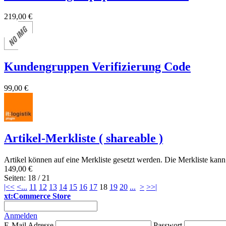
219,00 €
Kundengruppen Verifizierung Code
99,00 €
Artikel-Merkliste ( shareable )
Artikel können auf eine Merkliste gesetzt werden. Die Merkliste kann 
149,00 €
Seiten: 18 / 21
|<<
<
...
11
12
13
14
15
16
17
18
19
20
...
>
>>|
xt:Commerce Store
Anmelden
E-Mail Adresse
Passwort