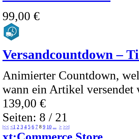
99,00 €
Versandcountdown – T
Animierter Countdown, wel
wann ein Artikel versendet 
139,00 €
Seiten: 8 / 21
|<<
<
1
2
3
4
5
6
7
8
9
10
...
>
>>|
xt:Commerce Store