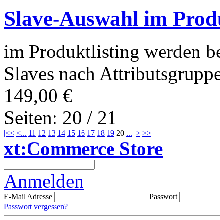
Slave-Auswahl im Produ
im Produktlisting werden b
Slaves nach Attributsgruppen
149,00 €
Seiten: 20 / 21
|<<
<
...
11
12
13
14
15
16
17
18
19
20
...
>
>>|
xt:Commerce Store
Anmelden
E-Mail Adresse
Passwort
Passwort vergessen?