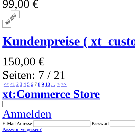
99,00 €
Kundenpreise ( xt_cust
150,00 €
Seiten: 7 / 21
|<<
<
1
2
3
4
5
6
7
8
9
10
...
>
>>|
xt:Commerce Store
Anmelden
E-Mail Adresse
Passwort
Passwort vergessen?