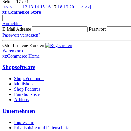
Seiten: 17 / 21
|<<
<
...
11
12
13
14
15
16
17
18
19
20
...
>
>>|
xt:Commerce Store
Anmelden
E-Mail Adresse
Passwort
Passwort vergessen?
Oder für neue Kunden
Warenkorb
xt:Commerce Home
Shopsoftware
Shop-Versionen
Multishop
Shop Features
Funktionsliste
Addons
Unternehmen
Impressum
Privatsphäre und Datenschutz