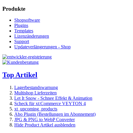
Produkte
Shopsoftware
Plugins
Templates
Lizenzänderungen
Support
Updateverlängerungen - Shop
Top Artikel
Lagerbestandswarnung
Multishop Lieferzeiten
Let It Snow - Schnee Effekt & Animation
Scheck für xt:Commerce VEYTON 4
xt_upcoming_products
Abo Plugin (Bestellungen im Abonnement)
JPG & PNG to WebP Converter
Hide Product Artikel ausblenden