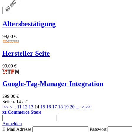
Altersbestätigung
99,00 €
Hersteller Seite
99,00 €
Google-Tag-Manager Integration
299,00 €
Seiten: 14 / 21
|<<
<
...
11
12
13
14
15
16
17
18
19
20
...
>
>>|
xt:Commerce Store
Anmelden
E-Mail Adresse
Passwort