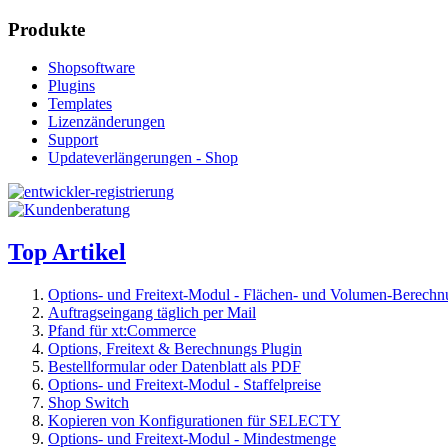
Produkte
Shopsoftware
Plugins
Templates
Lizenzänderungen
Support
Updateverlängerungen - Shop
Top Artikel
Options- und Freitext-Modul - Flächen- und Volumen-Berech
Auftragseingang täglich per Mail
Pfand für xt:Commerce
Options, Freitext & Berechnungs Plugin
Bestellformular oder Datenblatt als PDF
Options- und Freitext-Modul - Staffelpreise
Shop Switch
Kopieren von Konfigurationen für SELECTY
Options- und Freitext-Modul - Mindestmenge