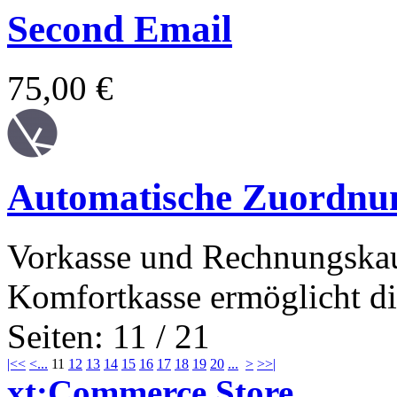
Second Email
75,00 €
Automatische Zuordnun
Vorkasse und Rechnungskauf
Komfortkasse ermöglicht di
Seiten: 11 / 21
|<<
<
...
11
12
13
14
15
16
17
18
19
20
...
>
>>|
xt:Commerce Store