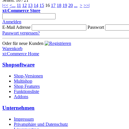
Seiten: 16 / 21
|<<
<
...
11
12
13
14
15
16
17
18
19
20
...
>
>>|
xt:Commerce Store
Anmelden
E-Mail Adresse
Passwort
Passwort vergessen?
Oder für neue Kunden
Warenkorb
xt:Commerce Home
Shopsoftware
Shop-Versionen
Multishop
Shop Features
Funktionsliste
Addons
Unternehmen
Impressum
Privatsphäre und Datenschutz