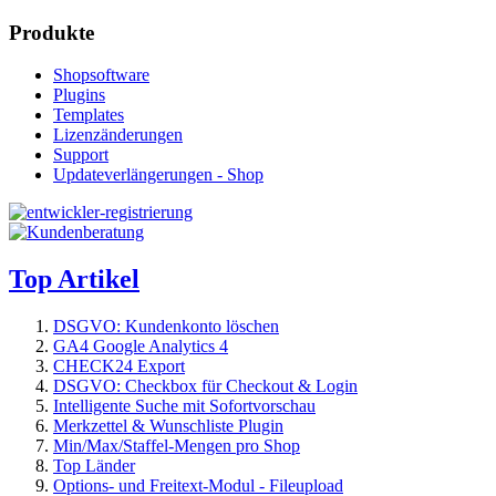
Produkte
Shopsoftware
Plugins
Templates
Lizenzänderungen
Support
Updateverlängerungen - Shop
Top Artikel
DSGVO: Kundenkonto löschen
GA4 Google Analytics 4
CHECK24 Export
DSGVO: Checkbox für Checkout & Login
Intelligente Suche mit Sofortvorschau
Merkzettel & Wunschliste Plugin
Min/Max/Staffel-Mengen pro Shop
Top Länder
Options- und Freitext-Modul - Fileupload