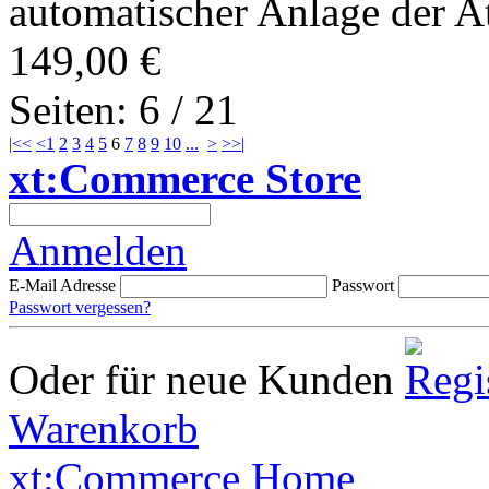
automatischer Anlage der At
149,00 €
Seiten: 6 / 21
|<<
<
1
2
3
4
5
6
7
8
9
10
...
>
>>|
xt:Commerce Store
Anmelden
E-Mail Adresse
Passwort
Passwort vergessen?
Oder für neue Kunden
Warenkorb
xt:Commerce Home