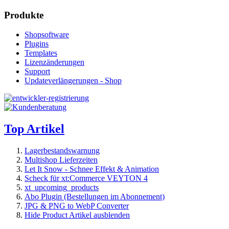
Produkte
Shopsoftware
Plugins
Templates
Lizenzänderungen
Support
Updateverlängerungen - Shop
Top Artikel
Lagerbestandswarnung
Multishop Lieferzeiten
Let It Snow - Schnee Effekt & Animation
Scheck für xt:Commerce VEYTON 4
xt_upcoming_products
Abo Plugin (Bestellungen im Abonnement)
JPG & PNG to WebP Converter
Hide Product Artikel ausblenden