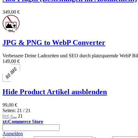
349,00 €
JPG & PNG to WebP Converter
Verbessere Deine Ladezeiten und SEO durch platzsparende WebP Bil
149,00 €
Hide Product Artikel ausblenden
99,00 €
Seiten: 21 / 21
|<<
<
...
21
xt:Commerce Store
Anmelden