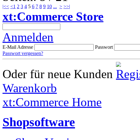
|<<
<
1
2
3
4
5
6
7
8
9
10
...
>
>>|
xt:Commerce Store
Anmelden
E-Mail Adresse
Passwort
Passwort vergessen?
Oder für neue Kunden
Warenkorb
xt:Commerce Home
Shopsoftware