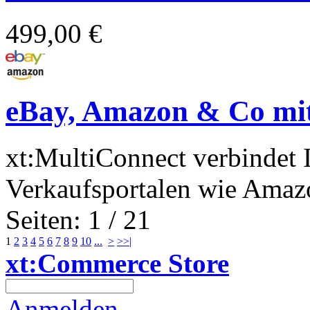
499,00 €
eBay, Amazon & Co mit
xt:MultiConnect verbindet 
Verkaufsportalen wie Amazo
Seiten: 1 / 21
1
2
3
4
5
6
7
8
9
10
...
>
>>|
xt:Commerce Store
Anmelden