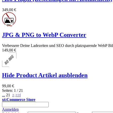
349,00 €
JPG & PNG to WebP Converter
Verbessere Deine Ladezeiten und SEO durch platzsparende WebP Bil
149,00 €
Hide Product Artikel ausblenden
99,00 €
Seiten: 1 / 21
...
21
>
>>|
xt:Commerce Store
Anmelden