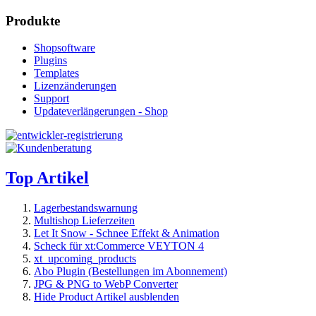
Produkte
Shopsoftware
Plugins
Templates
Lizenzänderungen
Support
Updateverlängerungen - Shop
Top Artikel
Lagerbestandswarnung
Multishop Lieferzeiten
Let It Snow - Schnee Effekt & Animation
Scheck für xt:Commerce VEYTON 4
xt_upcoming_products
Abo Plugin (Bestellungen im Abonnement)
JPG & PNG to WebP Converter
Hide Product Artikel ausblenden