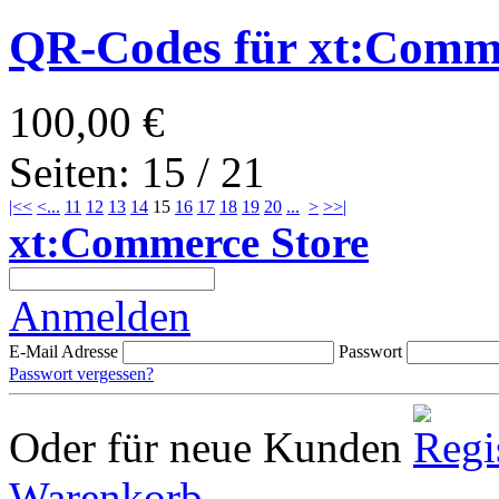
QR-Codes für xt:Com
100,00 €
Seiten: 15 / 21
|<<
<
...
11
12
13
14
15
16
17
18
19
20
...
>
>>|
xt:Commerce Store
Anmelden
E-Mail Adresse
Passwort
Passwort vergessen?
Oder für neue Kunden
Warenkorb