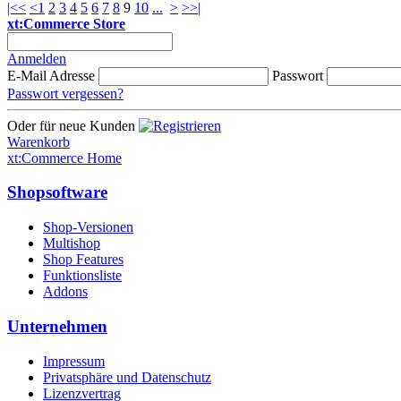
|<<
<
1
2
3
4
5
6
7
8
9
10
...
>
>>|
xt:Commerce Store
Anmelden
E-Mail Adresse
Passwort
Passwort vergessen?
Oder für neue Kunden
Warenkorb
xt:Commerce Home
Shopsoftware
Shop-Versionen
Multishop
Shop Features
Funktionsliste
Addons
Unternehmen
Impressum
Privatsphäre und Datenschutz
Lizenzvertrag