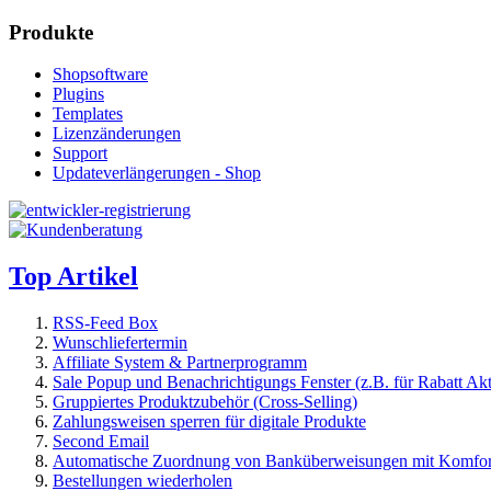
Produkte
Shopsoftware
Plugins
Templates
Lizenzänderungen
Support
Updateverlängerungen - Shop
Top Artikel
RSS-Feed Box
Wunschliefertermin
Affiliate System & Partnerprogramm
Sale Popup und Benachrichtigungs Fenster (z.B. für Rabatt Ak
Gruppiertes Produktzubehör (Cross-Selling)
Zahlungsweisen sperren für digitale Produkte
Second Email
Automatische Zuordnung von Banküberweisungen mit Komfor
Bestellungen wiederholen