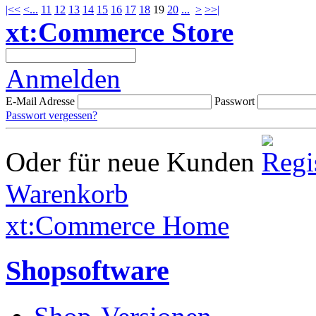
|<<
<
...
11
12
13
14
15
16
17
18
19
20
...
>
>>|
xt:Commerce Store
Anmelden
E-Mail Adresse
Passwort
Passwort vergessen?
Oder für neue Kunden
Warenkorb
xt:Commerce Home
Shopsoftware