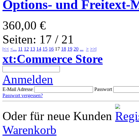
Options- und Freitext-Mo
360,00 €
Seiten: 17 / 21
|<<
<
...
11
12
13
14
15
16
17
18
19
20
...
>
>>|
xt:Commerce Store
Anmelden
E-Mail Adresse
Passwort
Passwort vergessen?
Oder für neue Kunden
Warenkorb