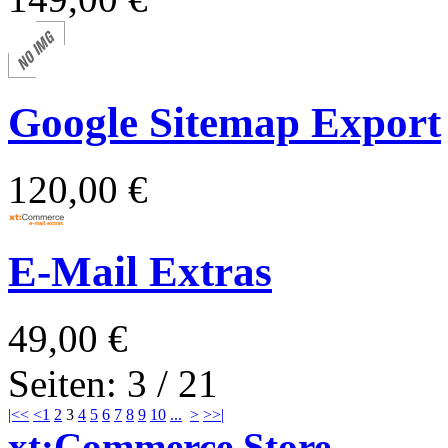
Google Sitemap Export
120,00 €
E-Mail Extras
49,00 €
Seiten: 3 / 21
|<<
<
1
2
3
4
5
6
7
8
9
10
...
>
>>|
xt:Commerce Store